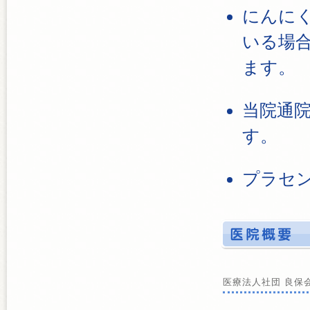
にんに
いる場
ます。
当院通
す。
プラセ
医療法人社団 良保