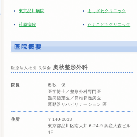
東京品川病院
よしざわクリニック
荏原病院
たくこどもクリニック
奥秋整形外科
医療法人社団 良保会
院長
奥秋 保
医学博士／整形外科専門医
難病指定医／脊椎脊髄病医
運動器リハビリテーション 医
住所
〒140-0013
東京都品川区南大井 6-24-9 興産大森ビル
4F