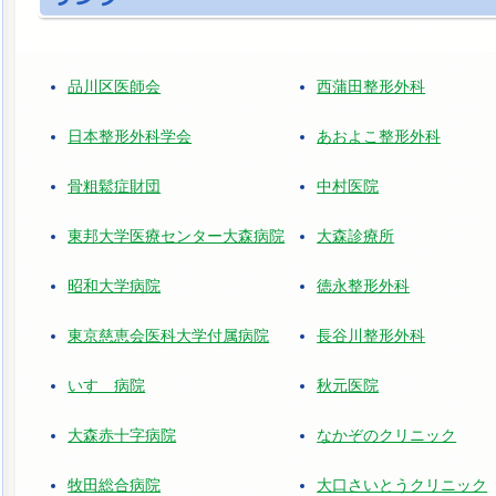
品川区医師会
西蒲田整形外科
日本整形外科学会
あおよこ整形外科
骨粗鬆症財団
中村医院
東邦大学医療センター大森病院
大森診療所
昭和大学病院
徳永整形外科
東京慈恵会医科大学付属病院
長谷川整形外科
いすゞ病院
秋元医院
大森赤十字病院
なかぞのクリニック
牧田総合病院
大口さいとうクリニック