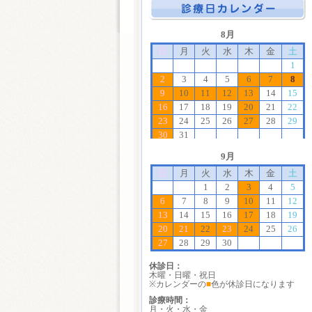
休診日：
木曜・日曜・祝日
※カレンダーの
■
色が休診日になります
診療時間：
月・火・水・金